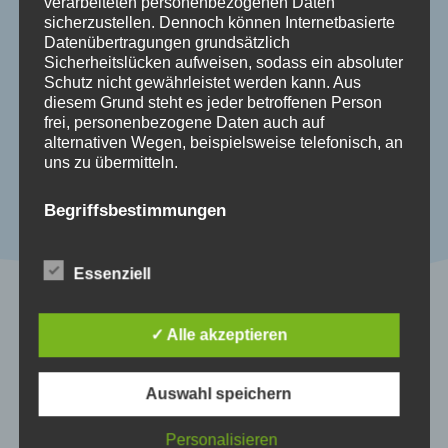
verarbeiteten personenbezogenen Daten
bedienen
sicherzustellen. Dennoch können Internetbasierte
Datenübertragungen grundsätzlich
Aus erlerntem Verhalten wird
Sicherheitslücken aufweisen, sodass ein absoluter
Kommunikation: von der Wortauswahl bis
Schutz nicht gewährleistet werden kann. Aus
zur praktischen Anwendung im Alltag
diesem Grund steht es jeder betroffenen Person
Grenzen, Missverständnisse &
frei, personenbezogene Daten auch auf
alternativen Wegen, beispielsweise telefonisch, an
Trainingsfallen
uns zu übermitteln.
Praxisbeispiele und Austausch
Begriffsbestimmungen
Zur Anmeldung
Die Datenschutzerklärung beruht auf den
Begrifflichkeiten, die durch den Europäischen
Essenziell
Richtlinien- und Verordnungsgeber beim Erlass
der Datenschutz-Grundverordnung (DS-GVO)
verwendet wurden. Unsere Datenschutzerklärung
✓ Alle akzeptieren
soll sowohl für die Öffentlichkeit als auch für
unsere Kunden und Geschäftspartner einfach
lesbar und verständlich sein. Um dies zu
Auswahl speichern
gewährleisten, möchten wir vorab die verwendeten
Begrifflichkeiten erläutern.
Personalisieren