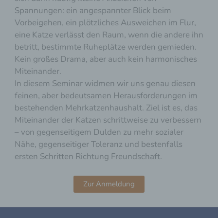
b) betroffene Person
Spannungen: ein angespannter Blick beim
Vorbeigehen, ein plötzliches Ausweichen im Flur,
Betroffene Person ist jede identifizierte oder
eine Katze verlässt den Raum, wenn die andere ihn
identifizierbare natürliche Person, deren
personenbezogene Daten von dem für die
betritt, bestimmte Ruheplätze werden gemieden.
Verarbeitung Verantwortlichen verarbeitet
Kein großes Drama, aber auch kein harmonisches
werden.
Miteinander.
In diesem Seminar widmen wir uns genau diesen
c) Verarbeitung
feinen, aber bedeutsamen Herausforderungen im
Verarbeitung ist jeder mit oder ohne Hilfe
bestehenden Mehrkatzenhaushalt. Ziel ist es, das
automatisierter Verfahren ausgeführte
Miteinander der Katzen schrittweise zu verbessern
Vorgang oder jede solche Vorgangsreihe
im Zusammenhang mit
– von gegenseitigem Dulden zu mehr sozialer
personenbezogenen Daten wie das
Nähe, gegenseitiger Toleranz und bestenfalls
Erheben, das Erfassen, die Organisation,
ersten Schritten Richtung Freundschaft.
das Ordnen, die Speicherung, die
Anpassung oder Veränderung, das
Auslesen, das Abfragen, die Verwendung,
Zur Anmeldung
die Offenlegung durch Übermittlung,
Verbreitung oder eine andere Form der
Bereitstellung, den Abgleich oder die
Verknüpfung, die Einschränkung, das