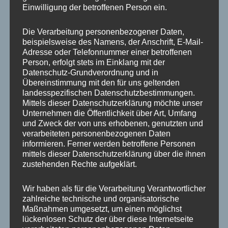
Einwilligung der betroffenen Person ein.
Die Verarbeitung personenbezogener Daten,
Sprachbuttons für Katzen
beispielsweise des Namens, der Anschrift, E-Mail-
Wie können Katzen ihre Bedürfnisse, Wünsche
Adresse oder Telefonnummer einer betroffenen
und Stimmungen gezielt gegenüber dem
Person, erfolgt stets im Einklang mit der
Datenschutz-Grundverordnung und in
Menschen ausdrücken – und wie können wir als
Übereinstimmung mit den für uns geltenden
Bezugsperson das fördern und verstehen? In
landesspezifischen Datenschutzbestimmungen.
diesem Seminar beschäftigen wir uns mit den
Mittels dieser Datenschutzerklärung möchte unser
kommunikativen Ausdrucksmöglichkeiten von
Unternehmen die Öffentlichkeit über Art, Umfang
und Zweck der von uns erhobenen, genutzten und
Katzen im Zusammenleben mit Menschen – mit
verarbeiteten personenbezogenen Daten
einem besonderen Fokus darauf, wie
informieren. Ferner werden betroffene Personen
Sprachbuttons die Kommunikation zwischen Katze
mittels dieser Datenschutzerklärung über die ihnen
und Mensch sinnvoll erweitern und bereichern
zustehenden Rechte aufgeklärt.
können:
Wir haben als für die Verarbeitung Verantwortlicher
zahlreiche technische und organisatorische
Wie Katzen lernen, mit Menschen zu
Maßnahmen umgesetzt, um einen möglichst
kommunizieren
lückenlosen Schutz der über diese Internetseite
So lernt deine Katze die Buttons zu